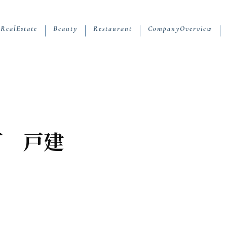
RealEstate
Beauty
Restaurant
CompanyOverview
町 戸建