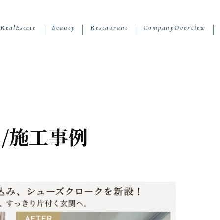
RealEstate
Beauty
Restaurant
CompanyOverview
/施工事例